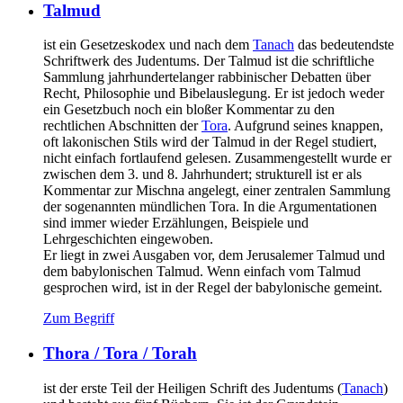
Talmud
ist ein Gesetzeskodex und nach dem
Tanach
das bedeutendste
Schriftwerk des Judentums. Der Talmud ist die schriftliche
Sammlung jahrhundertelanger rabbinischer Debatten über
Recht, Philosophie und Bibelauslegung. Er ist jedoch weder
ein Gesetzbuch noch ein bloßer Kommentar zu den
rechtlichen Abschnitten der
Tora
. Aufgrund seines knappen,
oft lakonischen Stils wird der Talmud in der Regel studiert,
nicht einfach fortlaufend gelesen. Zusammengestellt wurde er
zwischen dem 3. und 8. Jahrhundert; strukturell ist er als
Kommentar zur Mischna angelegt, einer zentralen Sammlung
der sogenannten mündlichen Tora. In die Argumentationen
sind immer wieder Erzählungen, Beispiele und
Lehrgeschichten eingewoben.
Er liegt in zwei Ausgaben vor, dem Jerusalemer Talmud und
dem babylonischen Talmud. Wenn einfach vom Talmud
gesprochen wird, ist in der Regel der babylonische gemeint.
Zum Begriff
Thora / Tora / Torah
ist der erste Teil der Heiligen Schrift des Judentums (
Tanach
)