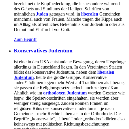
bezeichnet die Kopfbedeckung, die insbesondere während
des Gebets und Studiums der Heiligen Schriften von
männlichen
Juden
getragen wird, in
liberalen
Gemeinden
manchmal auch von Frauen. Manche tragen die Kippa auch
im Alltag als öffentliches Bekenntnis zum Judentum oder aus
Demut und Ehrfurcht vor Gott.
Zum Begriff
Konservatives Judentum
ist eine in den USA entstandene Bewegung, deren Ursprünge
allerdings in Deutschland liegen. In den Vereinigten Staaten
bildet das konservative Judentum, neben dem
liberalen
Judentum
, heute die größte Gruppe. Konservative
Juden*Jüdinnen legen mehr Wert auf Traditionen als liberale,
sie passen die Religionsgesetze jedoch auch zeitgemäß an.
Ähnlich wie im
orthodoxen Judentum
werden Gesetze wie
bspw. die Speisevorschriften eingehalten, sie werden aber
weniger streng ausgelegt. Zudem können Frauen im
religiösen Ritus des konservativen Judentums – je nach
Gemeinde – mehr Rechte haben als in der Orthodoxie. Die
Begriffe „konservativ“, „liberal“ oder „orthodox“ dürfen also
keineswegs mit politischen Richtungsbezeichnungen