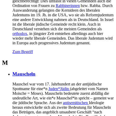
gleichberechtigt: Dies umfasst in vielen Gemeinden auch die
Ordination von Frauen zu
Rabbinerinnen
bzw. Rabba. Durch
Auswanderung gelangten die Kernideen des liberalen
Judentums im 19. Jh. in die USA, wo sie als Reformjudentum
eine andere Entwicklung nahmen als in Deutschland. In Israel
ist die liberale jüdische Gemeinde recht klein. Auch in
Deutschland verstehen sich die meisten Gemeinden als
orthodox
, in jüngster Zeit entstehen allerdings auch hier
wieder mehr liberale Gemeinden. Das liberale Judentum wird
in Europa auch progressives Judentum genannt.
Zum Begriff
M
Mauscheln
Mauschel war vom 17. Jahrhundert an der antijüdische
Spottname für eine*n
Juden*Jüdin
(abgeleitet vom Namen
Moische = Moses). Mauscheln bedeutete zuerst abfällig die
undeutliche Art, wie ein*e Mauschel*in spricht – gemeint war
die jiddische Sprache. Aus der
antisemitischen
Ideologie
heraus entwickelte sich als zweite Bedeutung für Mauscheln
das Betrügen, das angeblich unsaubere Geschäft “nach