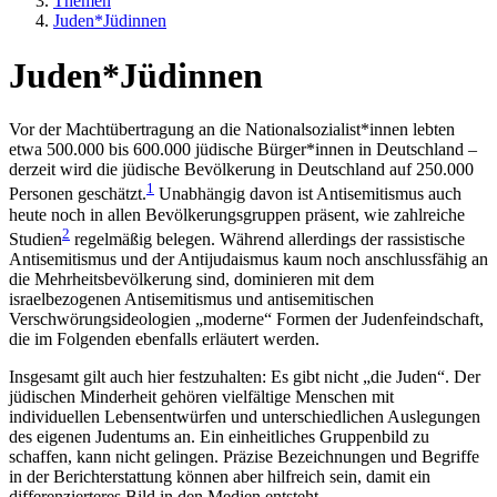
Themen
Juden*Jüdinnen
Juden*Jüdinnen
Vor der Machtübertragung an die Nationalsozialist*innen lebten
etwa 500.000 bis 600.000 jüdische Bürger*innen in Deutschland –
derzeit wird die jüdische Bevölkerung in Deutschland auf 250.000
1
Personen geschätzt.
Unabhängig davon ist Antisemitismus auch
heute noch in allen Bevölkerungsgruppen präsent, wie zahlreiche
2
Studien
regelmäßig belegen. Während allerdings der rassistische
Antisemitismus und der Antijudaismus kaum noch anschlussfähig an
die Mehrheitsbevölkerung sind, dominieren mit dem
israelbezogenen Antisemitismus und antisemitischen
Verschwörungsideologien „moderne“ Formen der Judenfeindschaft,
die im Folgenden ebenfalls erläutert werden.
Insgesamt gilt auch hier festzuhalten: Es gibt nicht „die Juden“. Der
jüdischen Minderheit gehören vielfältige Menschen mit
individuellen Lebensentwürfen und unterschiedlichen Auslegungen
des eigenen Judentums an. Ein einheitliches Gruppenbild zu
schaffen, kann nicht gelingen. Präzise Bezeichnungen und Begriffe
in der Berichterstattung können aber hilfreich sein, damit ein
differenzierteres Bild in den Medien entsteht.