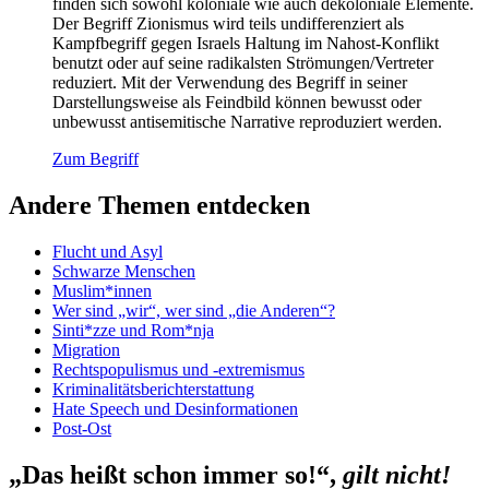
finden sich sowohl koloniale wie auch dekoloniale Elemente.
Der Begriff Zionismus wird teils undifferenziert als
Kampfbegriff gegen Israels Haltung im Nahost-Konflikt
benutzt oder auf seine radikalsten Strömungen/Vertreter
reduziert. Mit der Verwendung des Begriff in seiner
Darstellungsweise als Feindbild können bewusst oder
unbewusst antisemitische Narrative reproduziert werden.
Zum Begriff
Andere Themen entdecken
Flucht und Asyl
Schwarze Menschen
Muslim*innen
Wer sind „wir“, wer sind „die Anderen“?
Sinti*zze und Rom*nja
Migration
Rechtspopulismus und -extremismus
Kriminalitätsberichterstattung
Hate Speech und Desinformationen
Post-Ost
„Das heißt schon immer so!“,
gilt nicht!