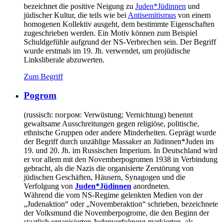
bezeichnet die positive Neigung zu
Juden*Jüdinnen
und
jüdischer Kultur, die teils wie bei
Antisemitismus
von einem
homogenen Kollektiv ausgeht, dem bestimmte Eigenschaften
zugeschrieben werden. Ein Motiv können zum Beispiel
Schuldgefühle aufgrund der NS-Verbrechen sein. Der Begriff
wurde erstmals im 19. Jh. verwendet, um projüdische
Linksliberale abzuwerten.
Zum Begriff
Pogrom
(russisch: погром: Verwüstung; Vernichtung) benennt
gewaltsame Ausschreitungen gegen religiöse, politische,
ethnische Gruppen oder andere Minderheiten. Geprägt wurde
der Begriff durch unzählige Massaker an Jüdinnen*Juden im
19. und 20. Jh. im Russischen Imperium. In Deutschland wird
er vor allem mit den Novemberpogromen 1938 in Verbindung
gebracht, als die Nazis die organisierte Zerstörung von
jüdischen Geschäften, Häusern, Synagogen und die
Verfolgung von
Juden*Jüdinnen
anordneten.
Während die vom NS-Regime gelenkten Medien von der
„Judenaktion“ oder „Novemberaktion“ schrieben, bezeichnete
der Volksmund die Novemberpogrome, die den Beginn der
staatlich organisierten Judenverfolgung markierten, als