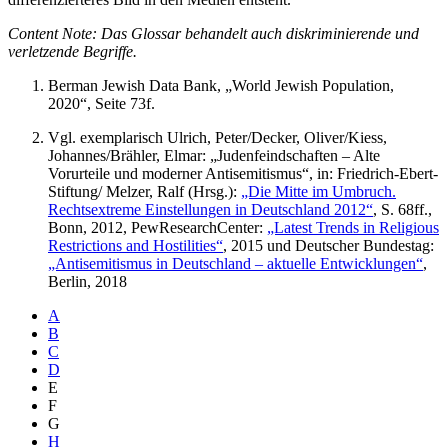
Content Note: Das Glossar behandelt auch diskriminierende und
verletzende Begriffe.
Berman Jewish Data Bank, „World Jewish Population,
2020“, Seite 73f.
Vgl. exemplarisch Ulrich, Peter/Decker, Oliver/Kiess,
Johannes/Brähler, Elmar: „Judenfeindschaften – Alte
Vorurteile und moderner Antisemitismus“, in: Friedrich-Ebert-
Stiftung/ Melzer, Ralf (Hrsg.):
„Die Mitte im Umbruch.
Rechtsextreme Einstellungen in Deutschland 2012“
, S. 68ff.,
Bonn, 2012, PewResearchCenter:
„Latest Trends in Religious
Restrictions and Hostilities“
, 2015 und Deutscher Bundestag:
„Antisemitismus in Deutschland – aktuelle Entwicklungen“
,
Berlin, 2018
A
B
C
D
E
F
G
H