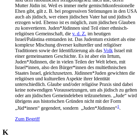
Mutter Jüdin ist. Weil es immer mehr gemischtkonfessionelle
Ehen gibt, gilt z. B. bei progressiven Strömungen in den USA
auch als jüdisch, wer einen jüdischen Vater hat und jüdisch
erzogen wird. Ebenso ist es möglich, zum jüdischen Glauben
zu konvertieren. Juden*Jüdinnen sind Teil einer ethnisch-
religiösen Gemeinschaft, die
v. d. Z.
im heutigen
Israel/Palästina entstanden ist. Das Judentum existiert als eine
komplexe Mischung diverser kultureller und religiöser
Traditionen sowie der Identifizierung als das
Volk
Israel mit
einer gemeinsamen Geschichte. Es ist aber ein Irrtum,
Juden*Jüdinnen, die in vielen Teilen der Welt leben, mit
Israel*innen, also den Bürger*innen des multiethnischen
Staates Israel, gleichzusetzen. Jüdinnen*Juden gewichten die
religiösen und kulturellen Aspekte ihrer Identität
unterschiedlich. Glaube und/oder religiöse Praxis sind dabei
keine notwendigen Voraussetzungen, um als jüdisch zu gelten
oder am jüdischen Gemeindeleben teilzunehmen. „Jude“ wird
übrigens aus historischen Gründen nicht mit der Form
1
„Jüd*innen“ gegendert, sondern „Juden*Jüdinnen“
.
Zum Begriff
K