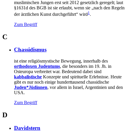
muslimischen Jungen erst seit 2012 gesetzlich geregelt; laut
§1631d des BGB ist sie erlaubt, wenn sie „nach den Regeln
1
der ärztlichen Kunst durchgeführt“ wird
.
Zum Begriff
C
Chassidismus
ist eine religiösmystische Bewegung, innerhalb des
orthodoxen Judentums
, die besonders im 19. Jh. in
Osteuropa verbreitet war. Bedeutend dabei sind
kabbalistische
Konzepte und spirituelle Erlebnisse. Heute
gibt es nur noch einige hunderttausend chassidische
Juden*Jüdinnen
, vor allem in Israel, Argentinien und den
USA.
Zum Begriff
D
Davidstern