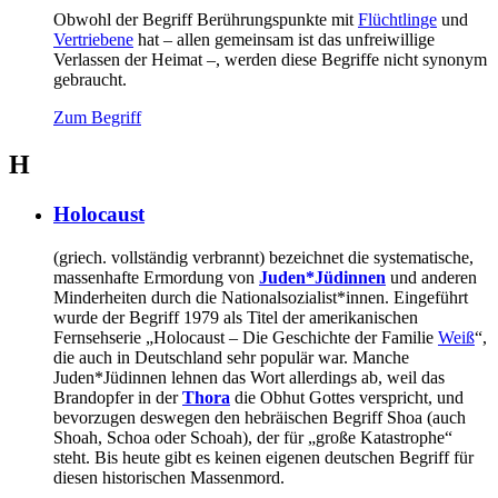
Obwohl der Begriff Berührungspunkte mit
Flüchtlinge
und
Vertriebene
hat – allen gemeinsam ist das unfreiwillige
Verlassen der Heimat –, werden diese Begriffe nicht synonym
gebraucht.
Zum Begriff
H
Holocaust
(griech. vollständig verbrannt) bezeichnet die systematische,
massenhafte Ermordung von
Juden*Jüdinnen
und anderen
Minderheiten durch die Nationalsozialist*innen. Eingeführt
wurde der Begriff 1979 als Titel der amerikanischen
Fernsehserie „Holocaust – Die Geschichte der Familie
Weiß
“,
die auch in Deutschland sehr populär war. Manche
Juden*Jüdinnen lehnen das Wort allerdings ab, weil das
Brandopfer in der
Thora
die Obhut Gottes verspricht, und
bevorzugen deswegen den hebräischen Begriff Shoa (auch
Shoah, Schoa oder Schoah), der für „große Katastrophe“
steht. Bis heute gibt es keinen eigenen deutschen Begriff für
diesen historischen Massenmord.