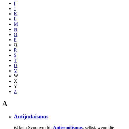
I
J
K
L
M
N
O
P
Q
R
S
T
U
V
W
X
Y
Z
A
Antijudaismus
ist kein Synonym für
Antisemitismus
, selbst, wenn die