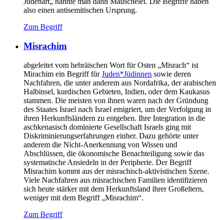
Judenart„ nannte man dann Mauschelei. Die Begriffe haben
also einen antisemitischen Ursprung.
Zum Begriff
Misrachim
abgeleitet vom hebräischen Wort für Osten „Misrach“ ist
Mirachim ein Begriff für
Juden*Jüdinnen
sowie deren
Nachfahren, die unter anderem aus Nordafrika, der arabischen
Halbinsel, kurdischen Gebieten, Indien, oder dem Kaukasus
stammen. Die meisten von ihnen waren nach der Gründung
des Staates Israel nach Israel emigriert, um der Verfolgung in
ihren Herkunftsländern zu entgehen. Ihre Integration in die
aschkenasisch dominierte Gesellschaft Israels ging mit
Diskriminierungserfahrungen einher. Dazu gehörte unter
anderem die Nicht-Anerkennung von Wissen und
Abschlüssen, die ökonomische Benachteiligung sowie das
systematische Ansiedeln in der Peripherie. Der Begriff
Misrachim kommt aus der misrachisch-aktivistischen Szene.
Viele Nachfahren aus misrachischen Familien identifizieren
sich heute stärker mit dem Herkunftsland ihrer Großeltern,
weniger mit dem Begriff „Misrachim“.
Zum Begriff