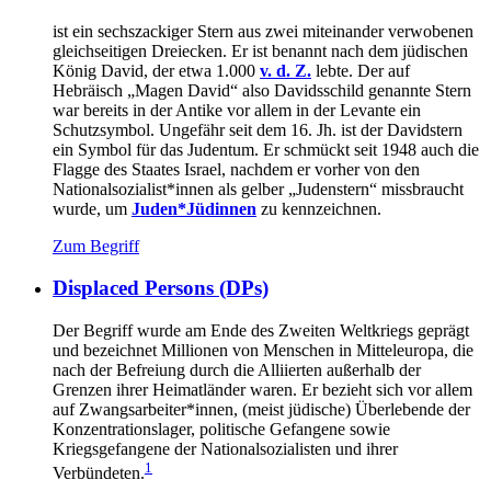
ist ein sechszackiger Stern aus zwei miteinander verwobenen
gleichseitigen Dreiecken. Er ist benannt nach dem jüdischen
König David, der etwa 1.000
v. d. Z.
lebte. Der auf
Hebräisch „Magen David“ also Davidsschild genannte Stern
war bereits in der Antike vor allem in der Levante ein
Schutzsymbol. Ungefähr seit dem 16. Jh. ist der Davidstern
ein Symbol für das Judentum. Er schmückt seit 1948 auch die
Flagge des Staates Israel, nachdem er vorher von den
Nationalsozialist*innen als gelber „Judenstern“ missbraucht
wurde, um
Juden*Jüdinnen
zu kennzeichnen.
Zum Begriff
Displaced Persons (DPs)
Der Begriff wurde am Ende des Zweiten Weltkriegs geprägt
und bezeichnet Millionen von Menschen in Mitteleuropa, die
nach der Befreiung durch die Alliierten außerhalb der
Grenzen ihrer Heimatländer waren. Er bezieht sich vor allem
auf Zwangsarbeiter*innen, (meist jüdische) Überlebende der
Konzentrationslager, politische Gefangene sowie
Kriegsgefangene der Nationalsozialisten und ihrer
1
Verbündeten.