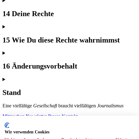
14 Deine Rechte
15 Wie Du diese Rechte wahrnimmst
16 Änderungsvorbehalt
Stand
Eine vielfältige
Gesellschaft
braucht vielfältigen
Journalismus
Mitmachen
Newsletter
Presse
Kontakt
Instagram
LinkedIn
Bluesky
Facebook
Mastodon
Wir verwenden Cookies
Unterstütze uns