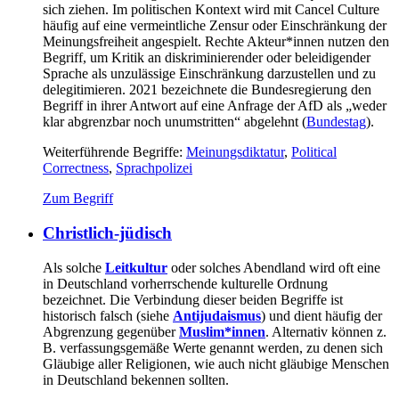
sich ziehen. Im politischen Kontext wird mit Cancel Culture
häufig auf eine vermeintliche Zensur oder Einschränkung der
Meinungsfreiheit angespielt. Rechte Akteur*innen nutzen den
Begriff, um Kritik an diskriminierender oder beleidigender
Sprache als unzulässige Einschränkung darzustellen und zu
delegitimieren. 2021 bezeichnete die Bundesregierung den
Begriff in ihrer Antwort auf eine Anfrage der AfD als „weder
klar abgrenzbar noch unumstritten“ abgelehnt (
Bundestag
).
Weiterführende Begriffe:
Meinungsdiktatur
,
Political
Correctness
,
Sprachpolizei
Zum Begriff
Christlich-jüdisch
Als solche
Leitkultur
oder solches Abendland wird oft eine
in Deutschland vorherrschende kulturelle Ordnung
bezeichnet. Die Verbindung dieser beiden Begriffe ist
historisch falsch (siehe
Antijudaismus
) und dient häufig der
Abgrenzung gegenüber
Muslim*innen
. Alternativ können z.
B. verfassungsgemäße Werte genannt werden, zu denen sich
Gläubige aller Religionen, wie auch nicht gläubige Menschen
in Deutschland bekennen sollten.