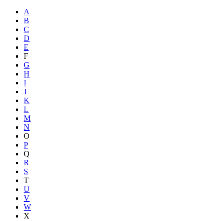
A
B
C
D
E
F
G
H
I
J
K
L
M
N
O
P
Q
R
S
T
U
V
W
X