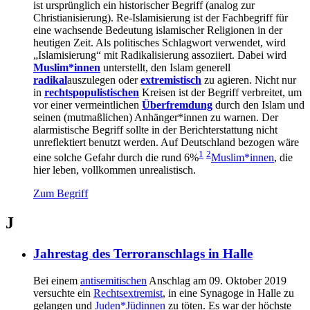
ist ursprünglich ein historischer Begriff (analog zur
Christianisierung). Re-Islamisierung ist der Fachbegriff für
eine wachsende Bedeutung islamischer Religionen in der
heutigen Zeit. Als politisches Schlagwort verwendet, wird
„Islamisierung“ mit Radikalisierung assoziiert. Dabei wird
Muslim*innen
unterstellt, den Islam generell
radikal
auszulegen oder
extremistisch
zu agieren. Nicht nur
in
rechtspopulistischen
Kreisen ist der Begriff verbreitet, um
vor einer vermeintlichen
Überfremdung
durch den Islam und
seinen (mutmaßlichen) Anhänger*innen zu warnen. Der
alarmistische Begriff sollte in der Berichterstattung nicht
unreflektiert benutzt werden. Auf Deutschland bezogen wäre
1
2
eine solche Gefahr durch die rund 6%
Muslim*innen
, die
hier leben, vollkommen unrealistisch.
Zum Begriff
J
Jahrestag des Terroranschlags in Halle
Bei einem
antisemitischen
Anschlag am 09. Oktober 2019
versuchte ein
Rechtsextremist
, in eine Synagoge in Halle zu
gelangen und
Juden*Jüdinnen
zu töten. Es war der höchste