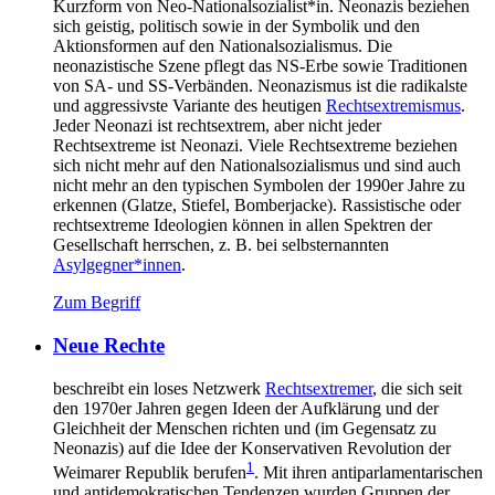
Kurzform von Neo-Nationalsozialist*in. Neonazis beziehen
sich geistig, politisch sowie in der Symbolik und den
Aktionsformen auf den Nationalsozialismus. Die
neonazistische Szene pflegt das NS-Erbe sowie Traditionen
von SA- und SS-Verbänden. Neonazismus ist die radikalste
und aggressivste Variante des heutigen
Rechtsextremismus
.
Jeder Neonazi ist rechtsextrem, aber nicht jeder
Rechtsextreme ist Neonazi. Viele Rechtsextreme beziehen
sich nicht mehr auf den Nationalsozialismus und sind auch
nicht mehr an den typischen Symbolen der 1990er Jahre zu
erkennen (Glatze, Stiefel, Bomberjacke). Rassistische oder
rechtsextreme Ideologien können in allen Spektren der
Gesellschaft herrschen, z. B. bei selbsternannten
Asylgegner*innen
.
Zum Begriff
Neue Rechte
beschreibt ein loses Netzwerk
Rechtsextremer
, die sich seit
den 1970er Jahren gegen Ideen der Aufklärung und der
Gleichheit der Menschen richten und (im Gegensatz zu
Neonazis) auf die Idee der Konservativen Revolution der
1
Weimarer Republik berufen
. Mit ihren antiparlamentarischen
und antidemokratischen Tendenzen wurden Gruppen der