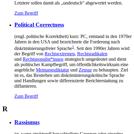
Letztere sollen damit als „undeutsch“ abgewertet werden.
Zum Begriff
Political Correctness
(engl. politische Korrektheit) kurz: PC, entstand in den 1970er
Jahren in den USA und bezeichnete die Forderung nach
1
diskriminierungsfreier Sprache
. Seit den 1990er Jahren wird
der Begriff von
Rechtsextremen
,
Rechtsradikalen
und
Rechtspopulist*innen
strategisch umgedeutet und dient
als politischer Kampfbegriff, um öffentlichkeitswirksam eine
angebliche
Meinungsdiktatur
und
Zensur
zu behaupten. Ziel
ist es, das Bestreben um diskriminierungskritische Sprache
und Handlungen sowie differenzierte Berichterstattung zu
diffamieren.
Zum Begriff
R
Rassismus
ist, wenn strukturell benachteiligte Gruppen oder einzelne