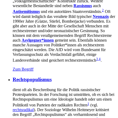
„volksgemeinschaftlicher“ Konstrukte zurück. Weitere
wesentliche Bestandteile sind neben
Rassismus
auch
2
Antisemitismus
und ein autoritäres Staatsverständnis.
Oft
wird damit lediglich das veraltete Bild typischer
Neonazis
der
1990er Jahre (Glatze, Stiefel, Bomberjacke) verbunden. Es
gibt aber auch in der Mitte der Gesellschaft Menschen mit
rechtsextremer und/oder neonazistischer Gesinnung. So
können mit dem verallgemeinernden Begriff Rechtsextreme
auch
Asylgegner*innen
gemeint sein. Ebenfalls können
manche Aussagen von Politiker*innen als rechtsextrem
eingeschätzt werden. Die AfD wird vom Bundesamt für
Verfassungsschutz als Verdachtsfall geführt, einige
3 4
Landesverbände sind gesichert rechtsextremistisch
.
Zum Begriff
Rechtspopulismus
dient oft als Beschreibung für die Politik rassistischer
Protestparteien. In der Forschung ist umstritten, ob es sich bei
Rechtspopulismus um eine Ideologie handelt oder um einen
1
Politikstil von Parteien der radikalen Rechten
(vgl.
rechtsradikal
). Der Soziologe Wilhelm Heitmeyer kritisiert
den Begriff „Rechtspopulismus“ als verharmlosend und