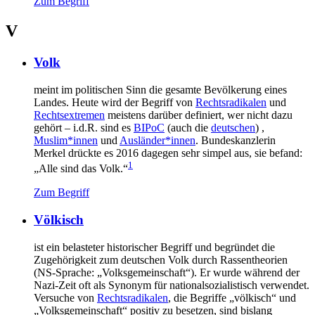
Zum Begriff
V
Volk
meint im politischen Sinn die gesamte Bevölkerung eines
Landes. Heute wird der Begriff von
Rechtsradikalen
und
Rechtsextremen
meistens darüber definiert, wer nicht dazu
gehört – i.d.R. sind es
BIPoC
(auch die
deutschen
) ,
Muslim*innen
und
Ausländer*innen
. Bundeskanzlerin
Merkel drückte es 2016 dagegen sehr simpel aus, sie befand:
1
„Alle sind das Volk.“
Zum Begriff
Völkisch
ist ein belasteter historischer Begriff und begründet die
Zugehörigkeit zum deutschen Volk durch Rassentheorien
(NS-Sprache: „Volksgemeinschaft“). Er wurde während der
Nazi-Zeit oft als Synonym für nationalsozialistisch verwendet.
Versuche von
Rechtsradikalen
, die Begriffe „völkisch“ und
„Volksgemeinschaft“ positiv zu besetzen, sind bislang