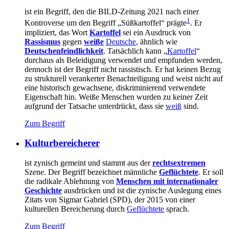
ist ein Begriff, den die BILD-Zeitung 2021 nach einer
1
Kontroverse um den Begriff „Süßkartoffel“ prägte
. Er
impliziert, das Wort
Kartoffel
sei ein Ausdruck von
Rassismus
gegen
weiße
Deutsche
, ähnlich wie
Deutschenfeindlichkeit
. Tatsächlich kann „
Kartoffel
“
durchaus als Beleidigung verwendet und empfunden werden,
dennoch ist der Begriff nicht rassistisch. Er hat keinen Bezug
zu strukturell verankerter Benachteiligung und weist nicht auf
eine historisch gewachsene, diskriminierend verwendete
Eigenschaft hin. Weiße Menschen wurden zu keiner Zeit
aufgrund der Tatsache unterdrückt, dass sie
weiß
sind.
Zum Begriff
Kulturbereicherer
ist zynisch gemeint und stammt aus der
rechtsextremen
Szene. Der Begriff bezeichnet männliche
Geflüchtete
. Er soll
die radikale Ablehnung von
Menschen mit internationaler
Geschichte
ausdrücken und ist die zynische Auslegung eines
Zitats von Sigmar Gabriel (SPD), der 2015 von einer
kulturellen Bereicherung durch
Geflüchtete
sprach.
Zum Begriff