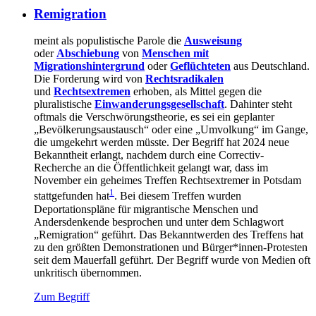
Remigration
meint als populistische Parole die
Ausweisung
oder
Abschiebung
von
Menschen mit
Migrationshintergrund
oder
Geflüchteten
aus Deutschland.
Die Forderung wird von
Rechtsradikalen
und
Rechtsextremen
erhoben, als Mittel gegen die
pluralistische
Einwanderungsgesellschaft
. Dahinter steht
oftmals die Verschwörungstheorie, es sei ein geplanter
„Bevölkerungsaustausch“ oder eine „Umvolkung“ im Gange,
die umgekehrt werden müsste. Der Begriff hat 2024 neue
Bekanntheit erlangt, nachdem durch eine Correctiv-
Recherche an die Öffentlichkeit gelangt war, dass im
November ein geheimes Treffen Rechtsextremer in Potsdam
1
stattgefunden hat
. Bei diesem Treffen wurden
Deportationspläne für migrantische Menschen und
Andersdenkende besprochen und unter dem Schlagwort
„Remigration“ geführt. Das Bekanntwerden des Treffens hat
zu den größten Demonstrationen und Bürger*innen-Protesten
seit dem Mauerfall geführt. Der Begriff wurde von Medien oft
unkritisch übernommen.
Zum Begriff