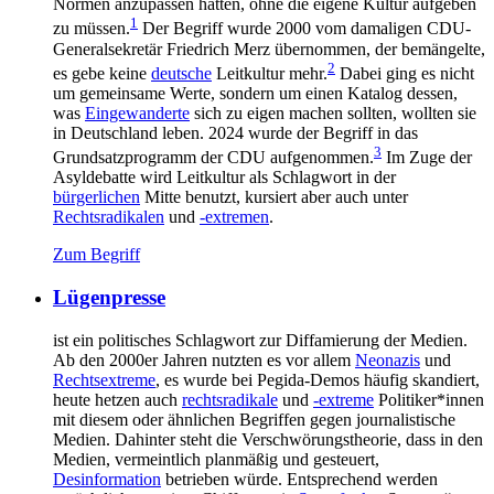
Normen anzupassen hätten, ohne die eigene Kultur aufgeben
1
zu müssen.
Der Begriff wurde 2000 vom damaligen CDU-
Generalsekretär Friedrich Merz übernommen, der bemängelte,
2
es gebe keine
deutsche
Leitkultur mehr.
Dabei ging es nicht
um gemeinsame Werte, sondern um einen Katalog dessen,
was
Eingewanderte
sich zu eigen machen sollten, wollten sie
in Deutschland leben. 2024 wurde der Begriff in das
3
Grundsatzprogramm der CDU aufgenommen.
Im Zuge der
Asyldebatte wird Leitkultur als Schlagwort in der
bürgerlichen
Mitte benutzt, kursiert aber auch unter
Rechtsradikalen
und
-extremen
.
Zum Begriff
Lügenpresse
ist ein politisches Schlagwort zur Diffamierung der Medien.
Ab den 2000er Jahren nutzten es vor allem
Neonazis
und
Rechtsextreme
, es wurde bei Pegida-Demos häufig skandiert,
heute hetzen auch
rechtsradikale
und
-extreme
Politiker*innen
mit diesem oder ähnlichen Begriffen gegen journalistische
Medien. Dahinter steht die Verschwörungstheorie, dass in den
Medien, vermeintlich planmäßig und gesteuert,
Desinformation
betrieben würde. Entsprechend werden