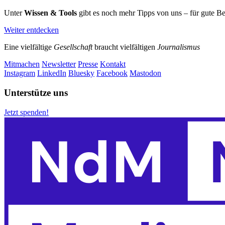
Unter
Wissen & Tools
gibt es noch mehr Tipps von uns – für gute B
Weiter entdecken
Eine vielfältige
Gesellschaft
braucht vielfältigen
Journalismus
Mitmachen
Newsletter
Presse
Kontakt
Instagram
LinkedIn
Bluesky
Facebook
Mastodon
Unterstütze uns
Jetzt spenden!