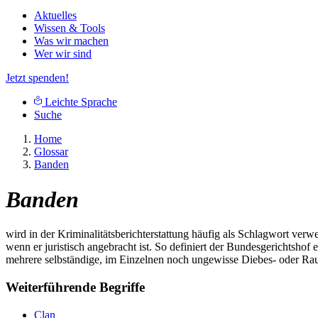
Aktuelles
Wissen & Tools
Was wir machen
Wer wir sind
Jetzt spenden!
Leichte Sprache
Suche
Home
Glossar
Banden
Banden
wird in der Kriminalitätsberichterstattung häufig als Schlagwort v
wenn er juristisch angebracht ist. So definiert der Bundesgerichtsho
mehrere selbständige, im Einzelnen noch ungewisse Diebes- oder Ra
Weiterführende Begriffe
Clan