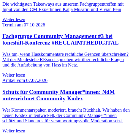
Die wichtigsten Takeaways aus unserem Fachgruppentreffen mit
Input von den CM-Expertinnen Katja Musafiri und Vivian Pein
Weiter lesen
Termin am 07.10.2026
Fachgruppe Community Management #3 bei
toneshift-Konferenz #RECLAIMTHEDIGITAL
Was tun, wenn Hasskommentare rechtliche Grenzen überschreiten?
Mit der Meldestelle REspect sprechen wir über rechtliche Fragen
und die Aufarbeitung von Hass im Netz.
Weiter lesen
Artikel vom 07.07.2026
Schutz für Community Manager*innen: NdM
unterzeichnet Community Kodex
Wer Kommentarspalten moderiert, braucht Rückhalt. Wir haben den
neuen Kodex mitentwickelt, der Community-Manager*innen
schützt und Standards für verantwortungsvolle Moderation setzt.
Weiter lesen