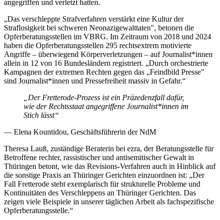
angegriffen und verletzt hatten.
„Das verschleppte Strafverfahren verstärkt eine Kultur der
Straflosigkeit bei schweren Neonazigewalttaten", betonen die
Opferberatungsstellen im VBRG. Im Zeitraum von 2018 und 2024
haben die Opferberatungsstellen 295 rechtsextrem motivierte
Angriffe – überwiegend Körperverletzungen – auf Journalist*innen
allein in 12 von 16 Bundesländern registriert. „Durch orchestrierte
Kampagnen der extremen Rechten gegen das „Feindbild Presse"
sind Journalist*innen und Pressefreiheit massiv in Gefahr.“
„Der Fretterode-Prozess ist ein Präzedenzfall dafür,
wie der Rechtsstaat angegriffene Journalist*innen im
Stich lässt“
— Elena Kountidou, Geschäftsführerin der NdM
Theresa Lauß, zuständige Beraterin bei ezra, der Beratungsstelle für
Betroffene rechter, rassistischer und antisemitischer Gewalt in
Thüringen betont, wie das Revisions-Verfahren auch in Hinblick auf
die sonstige Praxis an Thüringer Gerichten einzuordnen ist: „Der
Fall Fretterode steht exemplarisch für strukturelle Probleme und
Kontinuitäten des Verschleppens an Thüringer Gerichten. Das
zeigen viele Beispiele in unserer täglichen Arbeit als fachspezifische
Opferberatungsstelle.“