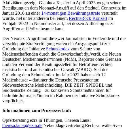
Aktivitäten gezeigt. Gianluca K., der im April 2023 wegen seiner
Beteiligung an dem Neonazi-Angriff auf den Stadtteil Connewitz im
Januar 2016 zu einer
14-monatigen Bewährungsstrafe
verurteilt
wurde, fiel unter anderem bei einem
RechtsRock-Konzert
im
Frühjahr 2023 in Neumünster auf, bei dessen Auflösung es zu
Angriffen auf Polizeibeamte kam.
Der Neonazi-Angriff auf die zwei Journalisten in Fretterode und die
verschleppte Strafverfolgung waren ein Ausgangspunkt zur
Gründung der Initiative
Schutzkodex
zum Schutz von
Medienschaffenden durch die Gewerkschaft dju/verdi, die Neuen
Deutschen Medienmacher*innen (NdM), Reporter ohne Grenzen
und den Verband der Beratungsstellen für Betroffene rechter,
rassistischer und antisemitischer Gewalt (VBRG). Seit der
Gründung dem Schutzkodex im Jahr 2022 haben sich 12
Medienhäuser – darunter die Deutsche Presseagentur,
Südwestdeutsche Medienholding, DIE ZEIT, SPIEGEL und
Süddeutsche Zeitung – zu konkreten Schutzmaßnahmen für
bedrohte Journalist*innen im Rahmen der Initiative Schutzkodex
verpflichtet.
Informationen zum Prozessverlauf:
Opferberatung ezra in Thüringen, Theresa Lauß:
theresa.lauss@ezra.de
Nebenklagevertretung Rechtsanwälte Sven