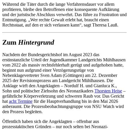
Während die Täter durch die lange Verfahrensdauer vor allem
profitieren, bleibe den Betroffenen eine konsequente Aufklärung
und der juristische Abschluss verwehrt. Das führe zu Frustration und
Entmutigung. „Wer rechte Gewalt erlebt hat, braucht einen
Rechtsstaat, auf den er sich verlassen kann“, sagt Theresa Lauß.
Zum
Hintergrund
Nachdem der Bundesgerichtshof im August 2023 das
erstinstanzliche Urteil der Jugendkammer Landgerichts Mühlhausen
vom 2022 als massiv rechtsfehlerhaft gerügt und aufgehoben hatte,
beginnt nun aufgrund einer Verzögerungsrüge von
Nebenklagevertreter Sven Adam (Göttingen) am 22. Dezember
2025 der Revisionsprozess am Landgericht Mühlhausen. Die
Anklage wirft den Angeklagten – Nordulf H. und Gianluca K.,
Sohn und politischer Ziehsohn des Neonazikaders
Thorsten Heise
–
gefährliche Körperverletzung und schweren Raub vor. Das Gericht
hat
acht Termine
für die Hauptverhandlung bis in den Mai 2026
anberaumt. Die Prozessbeobachtungsgruppe von NSU Watch wird
den Prozess begleiten.
Öffentlich haben sich die Angeklagten – offenbar aus
prozesstaktischen Gründen – nur noch selten bei Neonazi-