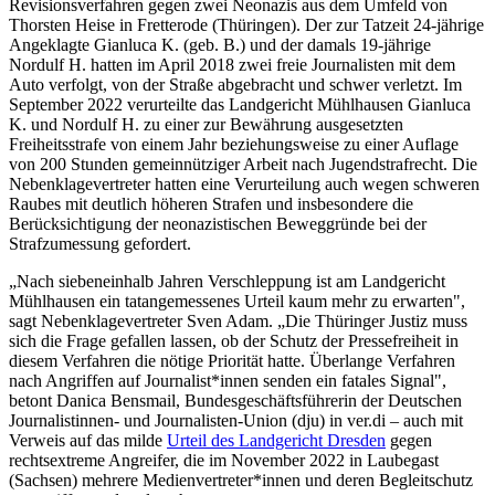
Revisionsverfahren gegen zwei Neonazis aus dem Umfeld von
Thorsten Heise in Fretterode (Thüringen). Der zur Tatzeit 24-jährige
Angeklagte Gianluca K. (geb. B.) und der damals 19-jährige
Nordulf H. hatten im April 2018 zwei freie Journalisten mit dem
Auto verfolgt, von der Straße abgebracht und schwer verletzt. Im
September 2022 verurteilte das Landgericht Mühlhausen Gianluca
K. und Nordulf H. zu einer zur Bewährung ausgesetzten
Freiheitsstrafe von einem Jahr beziehungsweise zu einer Auflage
von 200 Stunden gemeinnütziger Arbeit nach Jugendstrafrecht. Die
Nebenklagevertreter hatten eine Verurteilung auch wegen schweren
Raubes mit deutlich höheren Strafen und insbesondere die
Berücksichtigung der neonazistischen Beweggründe bei der
Strafzumessung gefordert.
„Nach siebeneinhalb Jahren Verschleppung ist am Landgericht
Mühlhausen ein tatangemessenes Urteil kaum mehr zu erwarten",
sagt Nebenklagevertreter Sven Adam. „Die Thüringer Justiz muss
sich die Frage gefallen lassen, ob der Schutz der Pressefreiheit in
diesem Verfahren die nötige Priorität hatte. Überlange Verfahren
nach Angriffen auf Journalist*innen senden ein fatales Signal",
betont Danica Bensmail, Bundesgeschäftsführerin der Deutschen
Journalistinnen- und Journalisten-Union (dju) in ver.di – auch mit
Verweis auf das milde
Urteil des Landgericht Dresden
gegen
rechtsextreme Angreifer, die im November 2022 in Laubegast
(Sachsen) mehrere Medienvertreter*innen und deren Begleitschutz