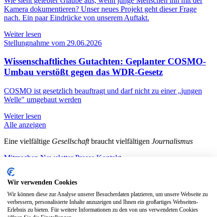
Wie sieht gelebter Glaube aus, wenn junge Menschen ihn mit der
Kamera dokumentieren? Unser neues Projekt geht dieser Frage
nach. Ein paar Eindrücke von unserem Auftakt.
Weiter lesen
Stellungnahme vom 29.06.2026
Wissenschaftliches Gutachten: Geplanter COSMO-
Umbau verstößt gegen das WDR-Gesetz
COSMO ist gesetzlich beauftragt und darf nicht zu einer „jungen
Welle" umgebaut werden
Weiter lesen
Alle anzeigen
Eine vielfältige
Gesellschaft
braucht vielfältigen
Journalismus
Mitmachen
Newsletter
Presse
Kontakt
Instagram
LinkedIn
Bluesky
Facebook
Mastodon
Wir verwenden Cookies
Unterstütze uns
Wir können diese zur Analyse unserer Besucherdaten platzieren, um unsere Webseite zu
verbessern, personalisierte Inhalte anzuzeigen und Ihnen ein großartiges Webseiten-
Jetzt spenden!
Erlebnis zu bieten. Für weitere Informationen zu den von uns verwendeten Cookies