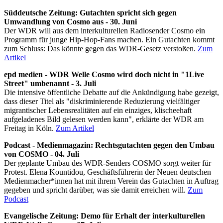
Süddeutsche Zeitung: Gutachten spricht sich gegen
Umwandlung von Cosmo aus - 30. Juni
Der WDR will aus dem interkulturellen Radiosender Cosmo ein
Programm für junge Hip-Hop-Fans machen. Ein Gutachten kommt
zum Schluss: Das könnte gegen das WDR-Gesetz verstoßen.
Zum
Artikel
epd medien - WDR Welle Cosmo wird doch nicht in "1Live
Street" umbenannt - 3. Juli
Die intensive öffentliche Debatte auf die Ankündigung habe gezeigt,
dass dieser Titel als "diskriminierende Reduzierung vielfältiger
migrantischer Lebensrealitäten auf ein einziges, klischeehaft
aufgeladenes Bild gelesen werden kann", erklärte der WDR am
Freitag in Köln.
Zum Artikel
Podcast - Medienmagazin: Rechtsgutachten gegen den Umbau
von COSMO - 04. Juli
Der geplante Umbau des WDR-Senders COSMO sorgt weiter für
Protest. Elena Kountidou, Geschäftsführerin der Neuen deutschen
Medienmacher*innen hat mit ihrem Verein das Gutachten in Auftrag
gegeben und spricht darüber, was sie damit erreichen will.
Zum
Podcast
Evangelische Zeitung: Demo für Erhalt der interkulturellen