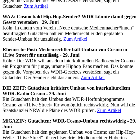
gegen die Vorgaben des WDR-Gesetzes verstoßen, sagt ein
Gutachter.
Zum Artikel
WAZ: Cosmo bald Hip-Hop-Sender? WDR könnte damit gegen
Gesetz verstoßen - 29. Juni
Köln. In einem vom Verein „Neue deutsche Medienmacher*innen“
beauftragten Gutachten hält ein Medienrechtler den geplanten
Sender-Umbau für unzulässig.
Zum Artikel
Rheinische Post: Medienrechtler hält Umbau von Cosmo in
1Live Street für unzulässig - 29. Juni
Köln · Der WDR will aus dem interkulturellen Radiosender Cosmo
ein Programm für junge, urbane Hiphop-Fans machen. Das könnte
gegen die Vorgaben des WDR-Gesetzes verstoßen, sagt ein
Gutachter. Der Sender sieht das anders.
Zum Artikel
DIE ZEIT: Gutachten kritisiert Umbau von interkulturellem
WDR-Radio Cosmo - 29. Juni
Ein Gutachten hält den Umbau des WDR-Hörfunkprogramms
Cosmo zu »1Live Street« für womöglich rechtswidrig. Nun will die
Staatskanzlei NRW die Pläne des WDR prüfen.
Zum Artikel
MiGAZIN: Gutachten: WDR-Cosmo-Umbau rechtswidrig - 29.
Juni
Ein Gutachten hält den geplanten Umbau von Cosmo zur Hip-Hop-
Welle „1Live Street“ für rechtswidrig. Medienrechtler Hubertus