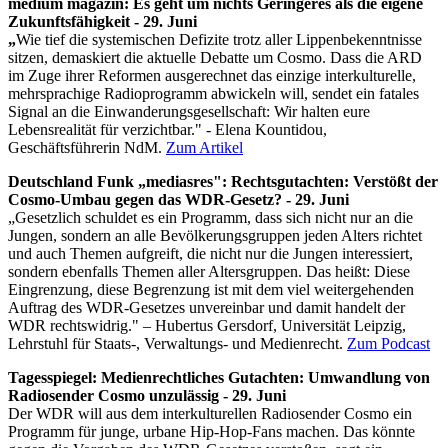
medium magazin: Es geht um nichts Geringeres als die eigene
Zukunftsfähigkeit - 29. Juni
„
Wie tief die systemischen Defizite trotz aller Lippenbekenntnisse
sitzen, demaskiert die aktuelle Debatte um Cosmo. Dass die ARD
im Zuge ihrer Reformen ausgerechnet das einzige interkulturelle,
mehrsprachige Radioprogramm abwickeln will, sendet ein fatales
Signal an die Einwanderungsgesellschaft: Wir halten eure
Lebensrealität für verzichtbar." - Elena Kountidou,
Geschäftsführerin NdM.
Zum Artikel
Deutschland Funk „mediasres": Rechtsgutachten: Verstößt der
Cosmo-Umbau gegen das WDR-Gesetz? - 29. Juni
„Gesetzlich schuldet es ein Programm, dass sich nicht nur an die
Jungen, sondern an alle Bevölkerungsgruppen jeden Alters richtet
und auch Themen aufgreift, die nicht nur die Jungen interessiert,
sondern ebenfalls Themen aller Altersgruppen. Das heißt: Diese
Eingrenzung, diese Begrenzung ist mit dem viel weitergehenden
Auftrag des WDR-Gesetzes unvereinbar und damit handelt der
WDR rechtswidrig." – Hubertus Gersdorf, Universität Leipzig,
Lehrstuhl für Staats-, Verwaltungs- und Medienrecht.
Zum Podcast
Tagesspiegel: Medienrechtliches Gutachten: Umwandlung von
Radiosender Cosmo unzulässig - 29. Juni
Der WDR will aus dem interkulturellen Radiosender Cosmo ein
Programm für junge, urbane Hip-Hop-Fans machen. Das könnte