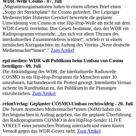
WDR-Welle Cosmo - 07. Juli
„Migrantenorganisationen hatten in einem offenen Brief einen
„Stopp der Streichpläne“ für Cosmo gefordert. Der Leipziger
Medienrechtler Hubertus Gersdorf bewertete die geplante
Umwidmung von Cosmo in eine Hip-Hop-Welle als nicht mit dem
WDR-Gesetz vereinbar. Das Gesetz bestimme, dass der WDR ein
Radioprogramm veranstalte, „das sich vor allem Themen des
interkulturellen Zusammenlebens widmet“, schrieb er in einem
juristischen Kurzgutachten im Auftrag des Vereins „Neue deutsche
Medienmacher*innen“."
Zum Artikel
epd medien: WDR will Publikum beim Umbau von Cosmo
beteiligen - 09. Juli
Die Ankündigung des WDR, die interkulturelle Radiowelle
COSMO in ein Hip-Hop-Programm für Menschen unter 30
umzubauen, hat bundesweit für Protest gesorgt. Intendantin Vernau
sicherte im Rundfunkrat zu, das Publikum in die Planungen
einzubeziehen.
Zum Artikel
rehmVerlag: Geplanter COSMO-Umbau rechtswidrig - 20. Juli
Die Neuen deutschen Medienmacher*innen (NdM) haben ein
Rechtsgutachten in Auftrag gegeben, das die geplante Überführung
des Radioprogramms COSMO in den HipHop-Sender 1LIVE
STREET einer juristischen Prüfung unterzieht und einen klaren
Verstoß gegen das WDR-Gesetz sieht.
Zum Artikel