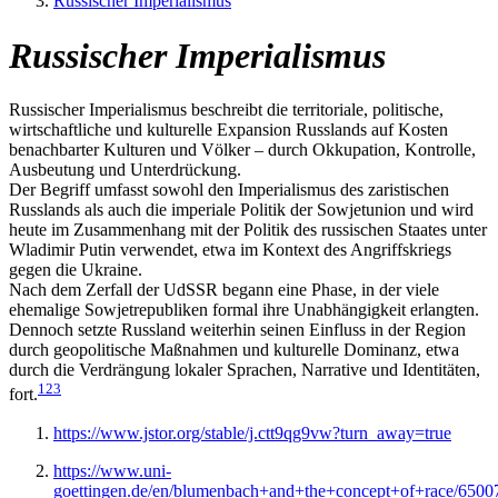
Russischer Imperialismus
Russischer Imperialismus
Russischer Imperialismus beschreibt die territoriale, politische,
wirtschaftliche und kulturelle Expansion Russlands auf Kosten
benachbarter Kulturen und Völker – durch Okkupation, Kontrolle,
Ausbeutung und Unterdrückung.
Der Begriff umfasst sowohl den Imperialismus des zaristischen
Russlands als auch die imperiale Politik der Sowjetunion und wird
heute im Zusammenhang mit der Politik des russischen Staates unter
Wladimir Putin verwendet, etwa im Kontext des Angriffskriegs
gegen die Ukraine.
Nach dem Zerfall der UdSSR begann eine Phase, in der viele
ehemalige Sowjetrepubliken formal ihre Unabhängigkeit erlangten.
Dennoch setzte Russland weiterhin seinen Einfluss in der Region
durch geopolitische Maßnahmen und kulturelle Dominanz, etwa
durch die Verdrängung lokaler Sprachen, Narrative und Identitäten,
123
fort.
https://www.jstor.org/stable/j.ctt9qg9vw?turn_away=true
https://www.uni-
goettingen.de/en/blumenbach+and+the+concept+of+race/6500