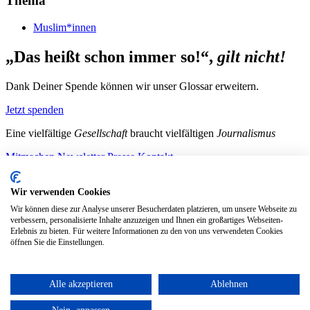
Thema
Muslim*innen
„Das heißt schon immer so!“,
gilt nicht!
Dank Deiner Spende können wir unser Glossar erweitern.
Jetzt spenden
Eine vielfältige
Gesellschaft
braucht vielfältigen
Journalismus
Mitmachen
Newsletter
Presse
Kontakt
Instagram
LinkedIn
Bluesky
Facebook
Mastodon
Wir verwenden Cookies
Unterstütze uns
Wir können diese zur Analyse unserer Besucherdaten platzieren, um unsere Webseite zu
verbessern, personalisierte Inhalte anzuzeigen und Ihnen ein großartiges Webseiten-
Jetzt spenden!
Erlebnis zu bieten. Für weitere Informationen zu den von uns verwendeten Cookies
öffnen Sie die Einstellungen.
Alle akzeptieren
Ablehnen