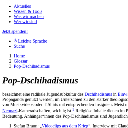
Aktuelles
Wissen & Tools
Was wir machen
Wer wir sind
Jetzt spenden!
Leichte Sprache
Suche
Home
Glossar
Pop-Dschihadismus
Pop-Dschihadismus
bezeichnet eine radikale Jugendsubkultur des
Dschihadismus
in
Einw
Propaganda genutzt werden, im Unterschied zu den stärker theologis
von Musikvideos oder T-Shirts mit entsprechenden Insignien. Meist m
1
Neonazi
-Kameradschaften, wichtig ist.
Religiöse Inhalte dienen im 
Bedeutung. Anhänger*innen des Pop-Dschihadismus sind Jugendliche a
Stefan Braun: „
Videoclips aus dem Krieg
“. Interview mit Cla