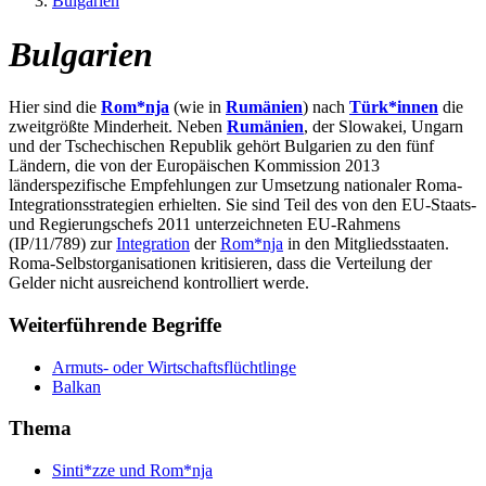
Bulgarien
Bulgarien
Hier sind die
Rom*nja
(wie in
Rumänien
) nach
Türk*innen
die
zweitgrößte Minderheit. Neben
Rumänien
, der Slowakei, Ungarn
und der Tschechischen Republik gehört Bulgarien zu den fünf
Ländern, die von der Europäischen Kommission 2013
länderspezifische Empfehlungen zur Umsetzung nationaler Roma-
Integrationsstrategien erhielten. Sie sind Teil des von den EU-Staats-
und Regierungschefs 2011 unterzeichneten EU-Rahmens
(IP/11/789) zur
Integration
der
Rom*nja
in den Mitgliedsstaaten.
Roma-Selbstorganisationen kritisieren, dass die Verteilung der
Gelder nicht ausreichend kontrolliert werde.
Weiterführende Begriffe
Armuts- oder Wirtschaftsflüchtlinge
Balkan
Thema
Sinti*zze und Rom*nja