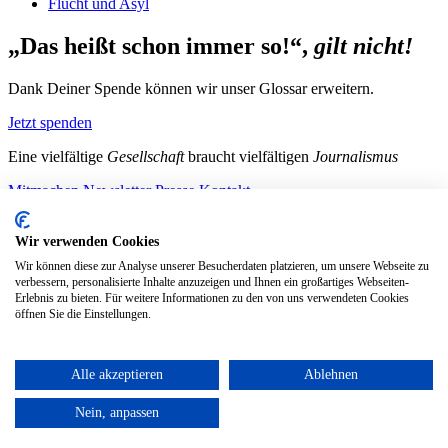
Flucht und Asyl
„Das heißt schon immer so!“,
gilt nicht!
Dank Deiner Spende können wir unser Glossar erweitern.
Jetzt spenden
Eine vielfältige
Gesellschaft
braucht vielfältigen
Journalismus
Mitmachen
Newsletter
Presse
Kontakt
Instagram
LinkedIn
Bluesky
Facebook
Mastodon
Wir verwenden Cookies
Unterstütze uns
Wir können diese zur Analyse unserer Besucherdaten platzieren, um unsere Webseite zu
verbessern, personalisierte Inhalte anzuzeigen und Ihnen ein großartiges Webseiten-
Jetzt spenden!
Erlebnis zu bieten. Für weitere Informationen zu den von uns verwendeten Cookies
öffnen Sie die Einstellungen.
Alle akzeptieren
Ablehnen
Nein, anpassen
Transparenz
|
Barrierefreiheitserklärung
|
Datenschutz
|
Impressum
Neue deutsche Medienmacher*innen e.V.