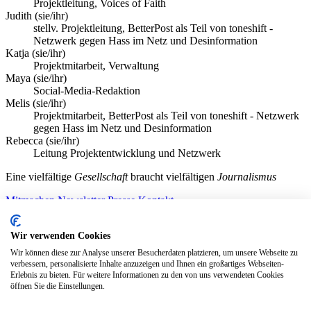
Projektleitung, Voices of Faith
Judith
(sie/ihr)
stellv. Projektleitung, BetterPost als Teil von toneshift -
Netzwerk gegen Hass im Netz und Desinformation
Katja
(sie/ihr)
Projektmitarbeit, Verwaltung
Maya
(sie/ihr)
Social-Media-Redaktion
Melis
(sie/ihr)
Projektmitarbeit, BetterPost als Teil von toneshift - Netzwerk
gegen Hass im Netz und Desinformation
Rebecca
(sie/ihr)
Leitung Projektentwicklung und Netzwerk
Eine vielfältige
Gesellschaft
braucht vielfältigen
Journalismus
Mitmachen
Newsletter
Presse
Kontakt
Instagram
LinkedIn
Bluesky
Facebook
Mastodon
Wir verwenden Cookies
Unterstütze uns
Wir können diese zur Analyse unserer Besucherdaten platzieren, um unsere Webseite zu
verbessern, personalisierte Inhalte anzuzeigen und Ihnen ein großartiges Webseiten-
Jetzt spenden!
Erlebnis zu bieten. Für weitere Informationen zu den von uns verwendeten Cookies
öffnen Sie die Einstellungen.