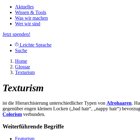
Aktuelles
Wissen & Tools
Was wir machen
Wer wir sind
Jetzt spenden!
Leichte Sprache
Suche
Home
Glossar
Texturism
Texturism
ist die Hierarchisierung unterschiedlicher Typen von
Afrohaaren
. Ha
gegenüber engen kleinen Locken („bad hair“, „nappy hair“) bevorzug
Colorism
verbunden.
Weiterführende Begriffe
Featurism