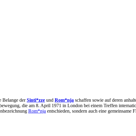
die Belange der
Sinti*zze
und
Rom*nja
schaffen sowie auf deren anhal
sbewegung, die am 8. April 1971 in London bei einem Treffen internat
genbezeichnung
Rom*nja
entschieden, sondern auch eine gemeinsame 