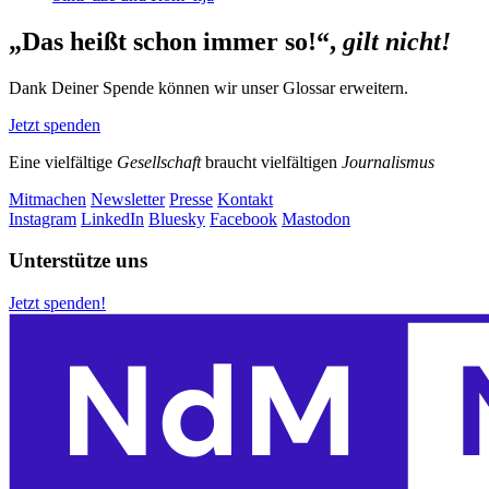
„Das heißt schon immer so!“,
gilt nicht!
Dank Deiner Spende können wir unser Glossar erweitern.
Jetzt spenden
Eine vielfältige
Gesellschaft
braucht vielfältigen
Journalismus
Mitmachen
Newsletter
Presse
Kontakt
Instagram
LinkedIn
Bluesky
Facebook
Mastodon
Unterstütze uns
Jetzt spenden!