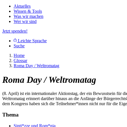
Aktuelles
Wissen & Tools
Was wir machen
Wer wir sind
Jetzt spenden!
Leichte Sprache
Suche
Home
Glossar
Roma Day / Weltromatag
Roma Day / Weltromatag
(8. April) ist ein internationaler Aktionstag, der ein Bewusstsein für 
Weltromatag erinnert darüber hinaus an die Anfänge der Bürgerrecht
dem Kongress haben sich die Teilnehmer*innen nicht nur für die Ei
Thema
Sinti*zze und Rom*nja