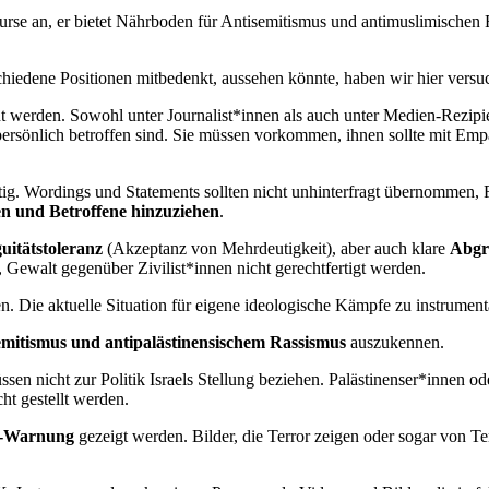
urse an, er bietet Nährboden für Antisemitismus und antimuslimischen
erschiedene Positionen mitbedenkt, aussehen könnte, haben wir hier ver
t werden. Sowohl unter Journalist*innen als auch unter Medien-Rezipie
 persönlich betroffen sind. Sie müssen vorkommen, ihnen sollte mit Em
ig. Wordings und Statements sollten nicht unhinterfragt übernommen, F
en und Betroffene hinzuziehen
.
uitätstoleranz
(Akzeptanz von Mehrdeutigkeit), aber auch klare
Abgr
, Gewalt gegenüber Zivilist*innen nicht gerechtfertigt werden.
en. Die aktuelle Situation für eigene ideologische Kämpfe zu instrumenta
emitismus und antipalästinensischem Rassismus
auszukennen.
en nicht zur Politik Israels Stellung beziehen. Palästinenser*innen ode
ht gestellt werden.
t-Warnung
gezeigt werden. Bilder, die Terror zeigen oder sogar von Te