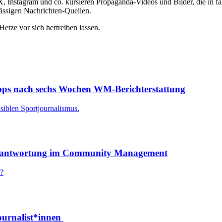
X, Instagram und co. kursieren Propaganda-Videos und Bilder, die in 
lässigen Nachrichten-Quellen.
etze vor sich hertreiben lassen.
ipps nach sechs Wochen WM-Berichterstattung
siblen Sportjournalismus.
 Verantwortung im Community Management
?
urnalist*innen