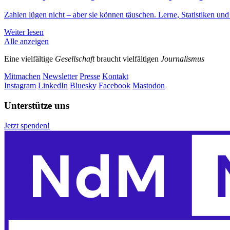
Zahlen lügen nicht – aber sie können täuschen. Lerne, Statistiken und 
Weiter lesen
Alle anzeigen
Eine vielfältige
Gesellschaft
braucht vielfältigen
Journalismus
Mitmachen
Newsletter
Presse
Kontakt
Instagram
LinkedIn
Bluesky
Facebook
Mastodon
Unterstütze uns
Jetzt spenden!