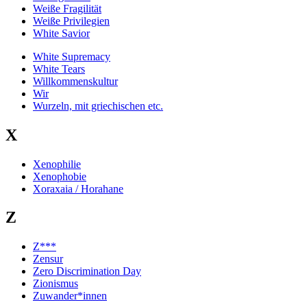
Weiße Fragilität
Weiße Privilegien
White Savior
White Supremacy
White Tears
Willkommenskultur
Wir
Wurzeln, mit griechischen etc.
X
Xenophilie
Xenophobie
Xoraxaia / Horahane
Z
Z***
Zensur
Zero Discrimination Day
Zionismus
Zuwander*innen