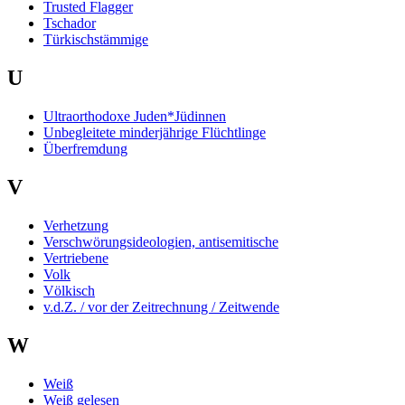
Trusted Flagger
Tschador
Türkischstämmige
U
Ultraorthodoxe Juden*Jüdinnen
Unbegleitete minderjährige Flüchtlinge
Überfremdung
V
Verhetzung
Verschwörungsideologien, antisemitische
Vertriebene
Volk
Völkisch
v.d.Z. / vor der Zeitrechnung / Zeitwende
W
Weiß
Weiß gelesen