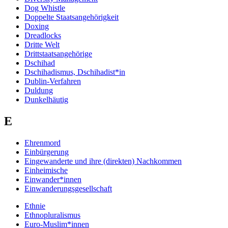
Dog Whistle
Doppelte Staatsangehörigkeit
Doxing
Dreadlocks
Dritte Welt
Drittstaatsangehörige
Dschihad
Dschihadismus, Dschihadist*in
Dublin-Verfahren
Duldung
Dunkelhäutig
E
Ehrenmord
Einbürgerung
Eingewanderte und ihre (direkten) Nachkommen
Einheimische
Einwander*innen
Einwanderungsgesellschaft
Ethnie
Ethnopluralismus
Euro-Muslim*innen