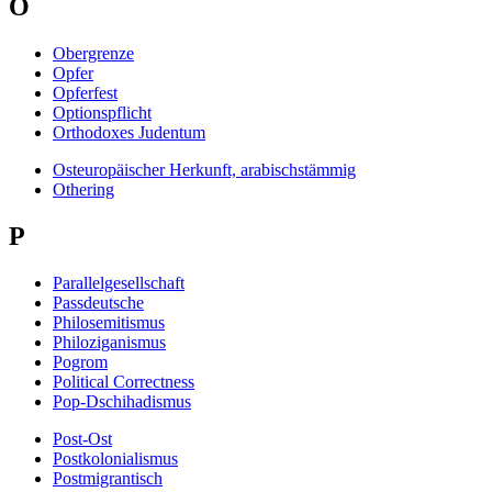
O
Obergrenze
Opfer
Opferfest
Optionspflicht
Orthodoxes Judentum
Osteuropäischer Herkunft, arabischstämmig
Othering
P
Parallelgesellschaft
Passdeutsche
Philosemitismus
Philoziganismus
Pogrom
Political Correctness
Pop-Dschihadismus
Post-Ost
Postkolonialismus
Postmigrantisch