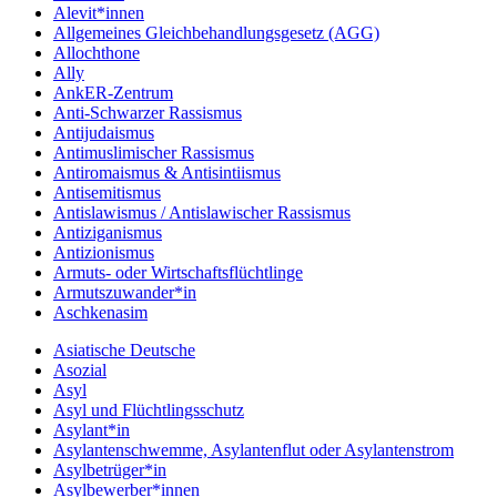
Alevit*innen
Allgemeines Gleichbehandlungsgesetz (AGG)
Allochthone
Ally
AnkER-Zentrum
Anti-Schwarzer Rassismus
Antijudaismus
Antimuslimischer Rassismus
Antiromaismus & Antisintiismus
Antisemitismus
Antislawismus / Antislawischer Rassismus
Antiziganismus
Antizionismus
Armuts- oder Wirtschaftsflüchtlinge
Armutszuwander*in
Aschkenasim
Asiatische Deutsche
Asozial
Asyl
Asyl und Flüchtlingsschutz
Asylant*in
Asylantenschwemme, Asylantenflut oder Asylantenstrom
Asylbetrüger*in
Asylbewerber*innen