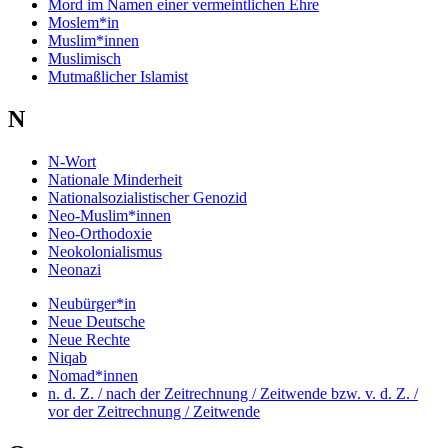
Mord im Namen einer vermeintlichen Ehre
Moslem*in
Muslim*innen
Muslimisch
Mutmaßlicher Islamist
N
N-Wort
Nationale Minderheit
Nationalsozialistischer Genozid
Neo-Muslim*innen
Neo-Orthodoxie
Neokolonialismus
Neonazi
Neubürger*in
Neue Deutsche
Neue Rechte
Niqab
Nomad*innen
n. d. Z. / nach der Zeitrechnung / Zeitwende bzw. v. d. Z. /
vor der Zeitrechnung / Zeitwende