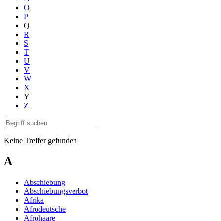
O
P
Q
R
S
T
U
V
W
X
Y
Z
Keine Treffer gefunden
A
Abschiebung
Abschiebungsverbot
Afrika
Afrodeutsche
Afrohaare