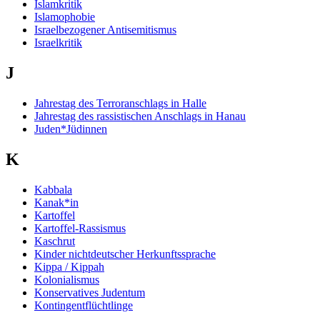
Islamkritik
Islamophobie
Israelbezogener Antisemitismus
Israelkritik
J
Jahrestag des Terroranschlags in Halle
Jahrestag des rassistischen Anschlags in Hanau
Juden*Jüdinnen
K
Kabbala
Kanak*in
Kartoffel
Kartoffel-Rassismus
Kaschrut
Kinder nichtdeutscher Herkunftssprache
Kippa / Kippah
Kolonialismus
Konservatives Judentum
Kontingentflüchtlinge