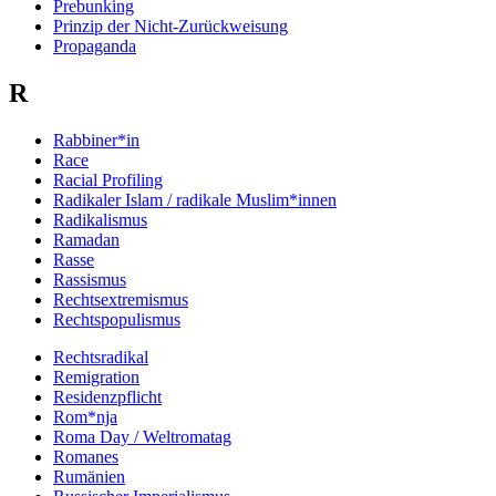
Prebunking
Prinzip der Nicht-Zurückweisung
Propaganda
R
Rabbiner*in
Race
Racial Profiling
Radikaler Islam / radikale Muslim*innen
Radikalismus
Ramadan
Rasse
Rassismus
Rechtsextremismus
Rechtspopulismus
Rechtsradikal
Remigration
Residenzpflicht
Rom*nja
Roma Day / Weltromatag
Romanes
Rumänien