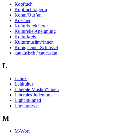
Kopftuch
Kopftuchträgerin
Koran/Qur’an
Koscher
Kulturbereicherer
Kulturelle Aneignung
Kulturkreis
Kulturmuslim*innen
Königsteiner Schlüssel
kaukasisch / caucasian
L
Latinx
Leitkultur
Liberale Muslim*innen
Liberales Judentum
Light-skinned
Lügenpresse
M
M-Wort