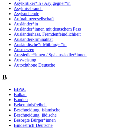
Asylkritiker*in / Asylgegner*in
Asylmissbrauch
Asylsuchende
Aufnahmegesellschaft
Ausländer*in
Ausländer*innen mit deutschem Pass
Ausländerhass, Fremdenfeindlichkeit
Ausländerkriminalität
Ausländische*r Mitbürger*in
Ausmerzen
Aussiedler*innen / Spätaussiedler*innen
Ausweisung
Autochthone Deutsche
B
BIPoC
Balkan
Banden
Bekenntnisfreiheit
Beschneidung, islamische
Beschneidung, jüdische
Besorgte Bürger*innen
Bindestrich-Deutsche