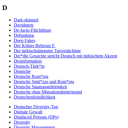
D
Dark-skinned
Davidstern
De-facto-Flüchtlinge
Debunking
Deep Fakes
Der Kölner Behrouz F.
Der türkischstämmige Tatverdächtige
Der*die Gesuchte spricht Deutsch mit türkischem Akzent
Desinformation
Deutsch-Türk*in
Deutsche
Deutsche Rom*nja
Deutsche Sinti*zze und Rom*nja
Deutsche Staatsangehörigkeit
Deutsche ohne Migrationshintergrund
Deutschenfeindlichkeit
Deutscher Diversity-Tag
Digitale Gewalt
Displaced Persons (DPs)
Diversity
Diversity Management