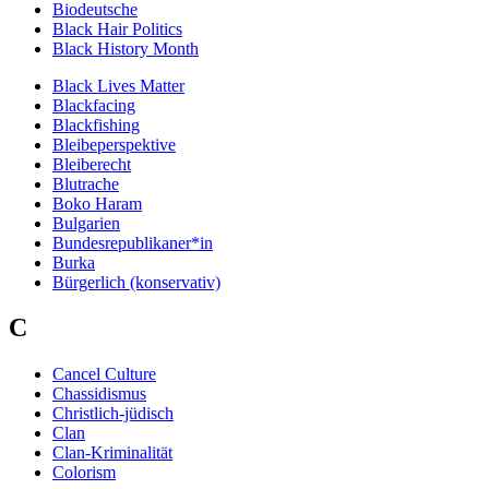
Biodeutsche
Black Hair Politics
Black History Month
Black Lives Matter
Blackfacing
Blackfishing
Bleibeperspektive
Bleiberecht
Blutrache
Boko Haram
Bulgarien
Bundesrepublikaner*in
Burka
Bürgerlich (konservativ)
C
Cancel Culture
Chassidismus
Christlich-jüdisch
Clan
Clan-Kriminalität
Colorism