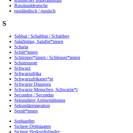
Russischer Imperialismus
Russlanddeutsche
russländisch / russisch
S
Sabbat / Schabbat / Schabbes
Salafismus, Salafist*innen
Scharia
Schiit*innen
Schlepper*innen / Schleuser*innen
Schutzquote
Schwarz
Schwarzafrika
Schwarzafrikaner*in
Schwarze Diaspora
Schwarze Menschen, Schwarze*r
Secondos / Secondas
Sekundärer Antisemitismus
Sekundärmigration
Semit*innen
Sephardim
Sichere Drittstaaten
Sichere Herkunftsländer