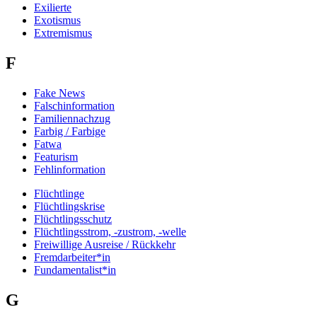
Exilierte
Exotismus
Extremismus
F
Fake News
Falschinformation
Familiennachzug
Farbig / Farbige
Fatwa
Featurism
Fehlinformation
Flüchtlinge
Flüchtlingskrise
Flüchtlingsschutz
Flüchtlingsstrom, -zustrom, -welle
Freiwillige Ausreise / Rückkehr
Fremdarbeiter*in
Fundamentalist*in
G