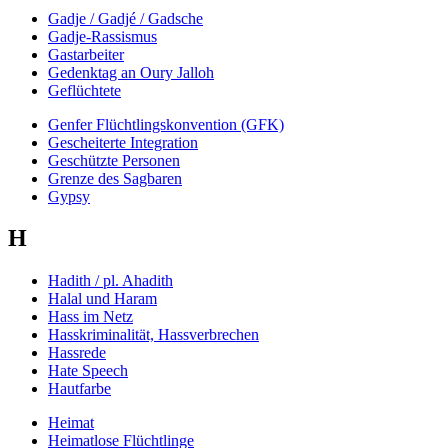
Gadje / Gadjé / Gadsche
Gadje-Rassismus
Gastarbeiter
Gedenktag an Oury Jalloh
Geflüchtete
Genfer Flüchtlingskonvention (GFK)
Gescheiterte Integration
Geschützte Personen
Grenze des Sagbaren
Gypsy
H
Hadith / pl. Ahadith
Halal und Haram
Hass im Netz
Hasskriminalität, Hassverbrechen
Hassrede
Hate Speech
Hautfarbe
Heimat
Heimatlose Flüchtlinge