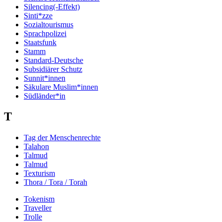
Silencing(-Effekt)
Sinti*zze
Sozialtourismus
Sprachpolizei
Staatsfunk
Stamm
Standard-Deutsche
Subsidiärer Schutz
Sunnit*innen
Säkulare Muslim*innen
Südländer*in
T
Tag der Menschenrechte
Talahon
Talmud
Talmud
Texturism
Thora / Tora / Torah
Tokenism
Traveller
Trolle