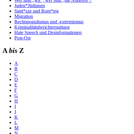
Wer sind „wir“, wer sind „die Anderen“?
Juden*Jüdinnen
Sinti*zze und Rom*nja
Migration
Rechtspopulismus und -extremismus
Kriminalitätsberichterstattung
Hate Speech und Desinformationen
Post-Ost
A
bis
Z
A
B
C
D
E
F
G
H
I
J
K
L
M
N