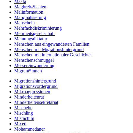
Maafa
Maghreb-Staaten
Malinformation
Marginalisierung
Mauscheln
Mehrfachdiskriminierung
Mehrheitsgesellschaft
Meinungsdiktatur
Menschen aus eingewanderten Familien
Menschen mit Migrationshintergrund
Menschen mit internationaler Geschichte
Menschenschmuggel
Messereinwanderung
Migrant*innen
Migrationshintergrund
Migrationsvordergrund
Mikroaggressionen
Minderheitenrat
Minderheitensekretariat
Mischehe
Mischling
Misrachim
Mixed
Mohammedaner