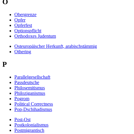
O
Obergrenze
Opfer
Opferfest
Optionspflicht
Orthodoxes Judentum
Osteuropäischer Herkunft, arabischstämmig
Othering
P
Parallelgesellschaft
Passdeutsche
Philosemitismus
Philoziganismus
Pogrom
Political Correctness
Pop-Dschihadismus
Post-Ost
Postkolonialismus
Postmigrantisch