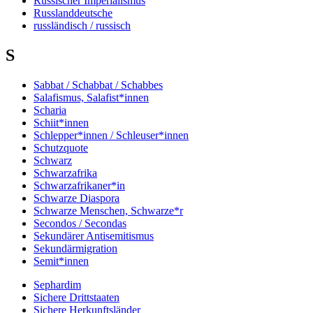
Russischer Imperialismus
Russlanddeutsche
russländisch / russisch
S
Sabbat / Schabbat / Schabbes
Salafismus, Salafist*innen
Scharia
Schiit*innen
Schlepper*innen / Schleuser*innen
Schutzquote
Schwarz
Schwarzafrika
Schwarzafrikaner*in
Schwarze Diaspora
Schwarze Menschen, Schwarze*r
Secondos / Secondas
Sekundärer Antisemitismus
Sekundärmigration
Semit*innen
Sephardim
Sichere Drittstaaten
Sichere Herkunftsländer