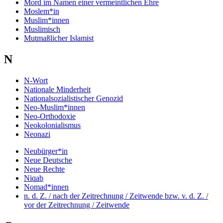
Mord im Namen einer vermeintlichen Ehre
Moslem*in
Muslim*innen
Muslimisch
Mutmaßlicher Islamist
N
N-Wort
Nationale Minderheit
Nationalsozialistischer Genozid
Neo-Muslim*innen
Neo-Orthodoxie
Neokolonialismus
Neonazi
Neubürger*in
Neue Deutsche
Neue Rechte
Niqab
Nomad*innen
n. d. Z. / nach der Zeitrechnung / Zeitwende bzw. v. d. Z. /
vor der Zeitrechnung / Zeitwende