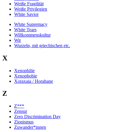
Weiße Fragilität
Weiße Privilegien
White Savior
White Supremacy
White Tears
Willkommenskultur
Wir
Wurzeln, mit griechischen etc.
X
Xenophilie
Xenophobie
Xoraxaia / Horahane
Z
Z***
Zensur
Zero Discrimination Day
Zionismus
Zuwander*innen