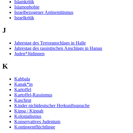
Islamkritik
Islamophobie
Israelbezogener Antisemitismus
Israelkritik
J
Jahrestag des Terroranschlags in Halle
Jahrestag des rassistischen Anschlags in Hanau
Juden*Jüdinnen
K
Kabbala
Kanak*in
Kartoffel
Kartoffel-Rassismus
Kaschrut
Kinder nichtdeutscher Herkunftssprache
Kippa / Kippah
Kolonialismus
Konservatives Judentum
Kontingentflüchtlinge