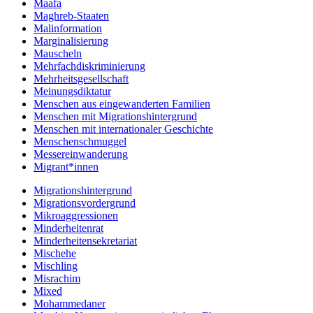
Maafa
Maghreb-Staaten
Malinformation
Marginalisierung
Mauscheln
Mehrfachdiskriminierung
Mehrheitsgesellschaft
Meinungsdiktatur
Menschen aus eingewanderten Familien
Menschen mit Migrationshintergrund
Menschen mit internationaler Geschichte
Menschenschmuggel
Messereinwanderung
Migrant*innen
Migrationshintergrund
Migrationsvordergrund
Mikroaggressionen
Minderheitenrat
Minderheitensekretariat
Mischehe
Mischling
Misrachim
Mixed
Mohammedaner