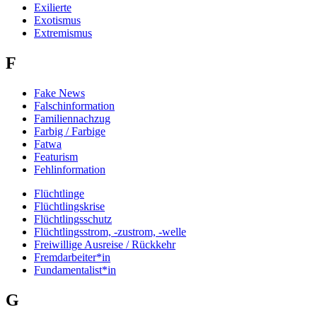
Exilierte
Exotismus
Extremismus
F
Fake News
Falschinformation
Familiennachzug
Farbig / Farbige
Fatwa
Featurism
Fehlinformation
Flüchtlinge
Flüchtlingskrise
Flüchtlingsschutz
Flüchtlingsstrom, -zustrom, -welle
Freiwillige Ausreise / Rückkehr
Fremdarbeiter*in
Fundamentalist*in
G