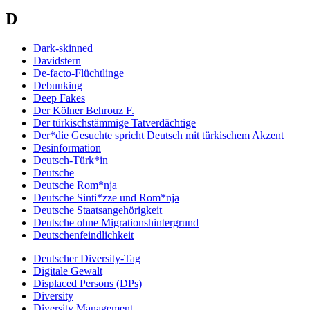
D
Dark-skinned
Davidstern
De-facto-Flüchtlinge
Debunking
Deep Fakes
Der Kölner Behrouz F.
Der türkischstämmige Tatverdächtige
Der*die Gesuchte spricht Deutsch mit türkischem Akzent
Desinformation
Deutsch-Türk*in
Deutsche
Deutsche Rom*nja
Deutsche Sinti*zze und Rom*nja
Deutsche Staatsangehörigkeit
Deutsche ohne Migrationshintergrund
Deutschenfeindlichkeit
Deutscher Diversity-Tag
Digitale Gewalt
Displaced Persons (DPs)
Diversity
Diversity Management