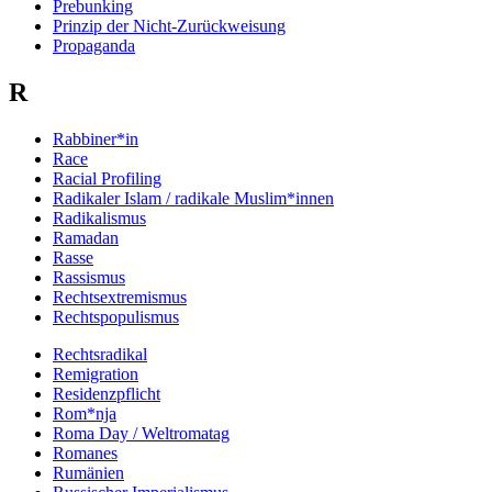
Prebunking
Prinzip der Nicht-Zurückweisung
Propaganda
R
Rabbiner*in
Race
Racial Profiling
Radikaler Islam / radikale Muslim*innen
Radikalismus
Ramadan
Rasse
Rassismus
Rechtsextremismus
Rechtspopulismus
Rechtsradikal
Remigration
Residenzpflicht
Rom*nja
Roma Day / Weltromatag
Romanes
Rumänien