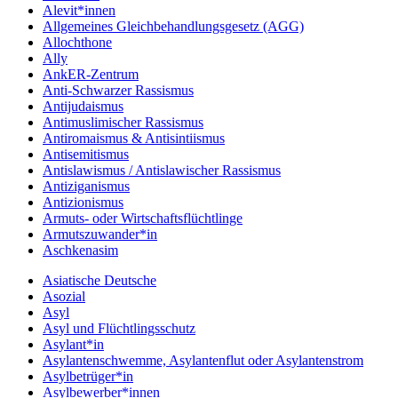
Alevit*innen
Allgemeines Gleichbehandlungsgesetz (AGG)
Allochthone
Ally
AnkER-Zentrum
Anti-Schwarzer Rassismus
Antijudaismus
Antimuslimischer Rassismus
Antiromaismus & Antisintiismus
Antisemitismus
Antislawismus / Antislawischer Rassismus
Antiziganismus
Antizionismus
Armuts- oder Wirtschaftsflüchtlinge
Armutszuwander*in
Aschkenasim
Asiatische Deutsche
Asozial
Asyl
Asyl und Flüchtlingsschutz
Asylant*in
Asylantenschwemme, Asylantenflut oder Asylantenstrom
Asylbetrüger*in
Asylbewerber*innen