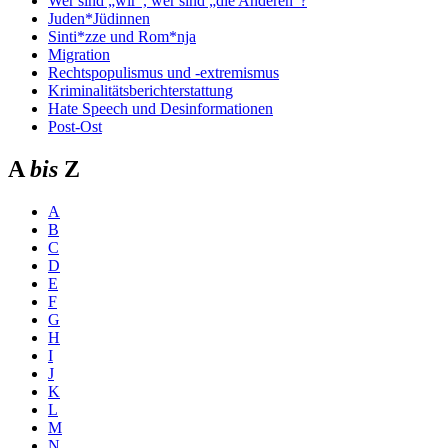
Wer sind „wir“, wer sind „die Anderen“?
Juden*Jüdinnen
Sinti*zze und Rom*nja
Migration
Rechtspopulismus und -extremismus
Kriminalitätsberichterstattung
Hate Speech und Desinformationen
Post-Ost
A
bis
Z
A
B
C
D
E
F
G
H
I
J
K
L
M
N