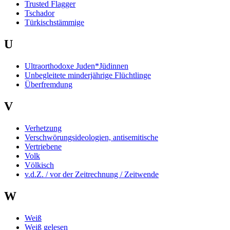
Trusted Flagger
Tschador
Türkischstämmige
U
Ultraorthodoxe Juden*Jüdinnen
Unbegleitete minderjährige Flüchtlinge
Überfremdung
V
Verhetzung
Verschwörungsideologien, antisemitische
Vertriebene
Volk
Völkisch
v.d.Z. / vor der Zeitrechnung / Zeitwende
W
Weiß
Weiß gelesen