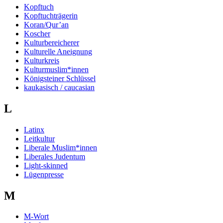
Kopftuch
Kopftuchträgerin
Koran/Qur’an
Koscher
Kulturbereicherer
Kulturelle Aneignung
Kulturkreis
Kulturmuslim*innen
Königsteiner Schlüssel
kaukasisch / caucasian
L
Latinx
Leitkultur
Liberale Muslim*innen
Liberales Judentum
Light-skinned
Lügenpresse
M
M-Wort