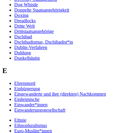
Dog Whistle
Doppelte Staatsangehörigkeit
Doxing
Dreadlocks
Dritte Welt
Drittstaatsangehörige
Dschihad
Dschihadismus, Dschihadist*in
Dublin-Verfahren
Duldung
Dunkelhäutig
E
Ehrenmord
Einbürgerung
Eingewanderte und ihre (direkten) Nachkommen
Einheimische
Einwander*innen
Einwanderungsgesellschaft
Ethnie
Ethnopluralismus
Euro-Muslim*innen