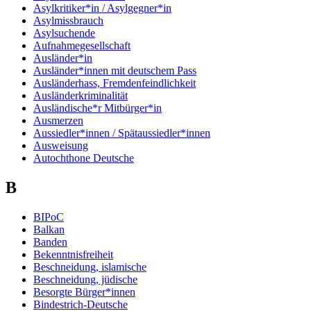
Asylkritiker*in / Asylgegner*in
Asylmissbrauch
Asylsuchende
Aufnahmegesellschaft
Ausländer*in
Ausländer*innen mit deutschem Pass
Ausländerhass, Fremdenfeindlichkeit
Ausländerkriminalität
Ausländische*r Mitbürger*in
Ausmerzen
Aussiedler*innen / Spätaussiedler*innen
Ausweisung
Autochthone Deutsche
B
BIPoC
Balkan
Banden
Bekenntnisfreiheit
Beschneidung, islamische
Beschneidung, jüdische
Besorgte Bürger*innen
Bindestrich-Deutsche