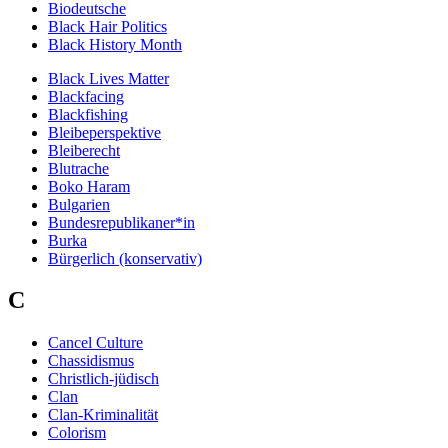
Biodeutsche
Black Hair Politics
Black History Month
Black Lives Matter
Blackfacing
Blackfishing
Bleibeperspektive
Bleiberecht
Blutrache
Boko Haram
Bulgarien
Bundesrepublikaner*in
Burka
Bürgerlich (konservativ)
C
Cancel Culture
Chassidismus
Christlich-jüdisch
Clan
Clan-Kriminalität
Colorism