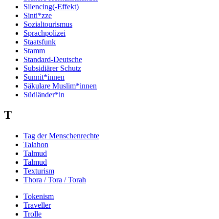
Silencing(-Effekt)
Sinti*zze
Sozialtourismus
Sprachpolizei
Staatsfunk
Stamm
Standard-Deutsche
Subsidiärer Schutz
Sunnit*innen
Säkulare Muslim*innen
Südländer*in
T
Tag der Menschenrechte
Talahon
Talmud
Talmud
Texturism
Thora / Tora / Torah
Tokenism
Traveller
Trolle