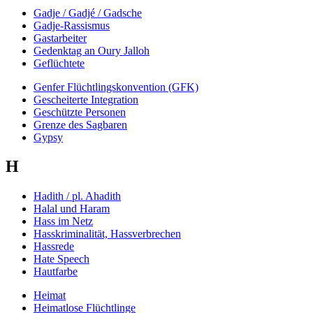
Gadje / Gadjé / Gadsche
Gadje-Rassismus
Gastarbeiter
Gedenktag an Oury Jalloh
Geflüchtete
Genfer Flüchtlingskonvention (GFK)
Gescheiterte Integration
Geschützte Personen
Grenze des Sagbaren
Gypsy
H
Hadith / pl. Ahadith
Halal und Haram
Hass im Netz
Hasskriminalität, Hassverbrechen
Hassrede
Hate Speech
Hautfarbe
Heimat
Heimatlose Flüchtlinge