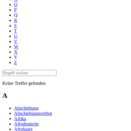
O
P
Q
R
S
T
U
V
W
X
Y
Z
Keine Treffer gefunden
A
Abschiebung
Abschiebungsverbot
Afrika
Afrodeutsche
Afrohaare