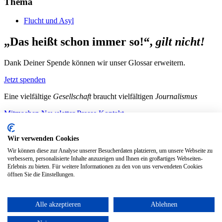
Thema
Flucht und Asyl
„Das heißt schon immer so!“,
gilt nicht!
Dank Deiner Spende können wir unser Glossar erweitern.
Jetzt spenden
Eine vielfältige
Gesellschaft
braucht vielfältigen
Journalismus
Mitmachen
Newsletter
Presse
Kontakt
Instagram
LinkedIn
Bluesky
Facebook
Mastodon
Wir verwenden Cookies
Unterstütze uns
Wir können diese zur Analyse unserer Besucherdaten platzieren, um unsere Webseite zu
verbessern, personalisierte Inhalte anzuzeigen und Ihnen ein großartiges Webseiten-
Jetzt spenden!
Erlebnis zu bieten. Für weitere Informationen zu den von uns verwendeten Cookies
öffnen Sie die Einstellungen.
Alle akzeptieren
Ablehnen