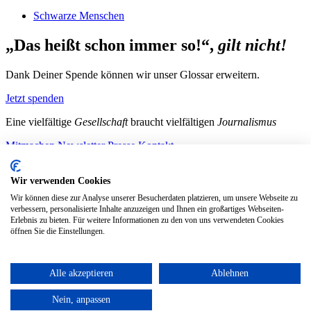
Schwarze Menschen
„Das heißt schon immer so!“,
gilt nicht!
Dank Deiner Spende können wir unser Glossar erweitern.
Jetzt spenden
Eine vielfältige
Gesellschaft
braucht vielfältigen
Journalismus
Mitmachen
Newsletter
Presse
Kontakt
Instagram
LinkedIn
Bluesky
Facebook
Mastodon
Wir verwenden Cookies
Unterstütze uns
Wir können diese zur Analyse unserer Besucherdaten platzieren, um unsere Webseite zu
verbessern, personalisierte Inhalte anzuzeigen und Ihnen ein großartiges Webseiten-
Jetzt spenden!
Erlebnis zu bieten. Für weitere Informationen zu den von uns verwendeten Cookies
öffnen Sie die Einstellungen.
Alle akzeptieren
Ablehnen
Nein, anpassen
Transparenz
|
Barrierefreiheitserklärung
|
Datenschutz
|
Impressum