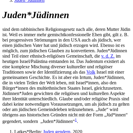
Juden*Jüdinnen
Juden*Jüdinnen
sind dem rabbinischen Religionsgesetz nach alle, deren Mutter Jüdin
ist. Weil es immer mehr gemischtkonfessionelle Ehen gibt, gilt z. B.
bei progressiven Strömungen in den USA auch als jüdisch, wer
einen jüdischen Vater hat und jüdisch erzogen wird. Ebenso ist es
möglich, zum jüdischen Glauben zu konvertieren. Juden*Jüdinnen
sind Teil einer ethnisch-religiösen Gemeinschaft, die
v. d. Z.
im
heutigen Israel/Palästina entstanden ist. Das Judentum existiert als
eine komplexe Mischung diverser kultureller und religiöser
Traditionen sowie der Identifizierung als das
Volk
Israel mit einer
gemeinsamen Geschichte. Es ist aber ein Irrtum, Juden*Jüdinnen,
die in vielen Teilen der Welt leben, mit Israel*innen, also den
Bürger*innen des multiethnischen Staates Israel, gleichzusetzen.
Jüdinnen*Juden gewichten die religiösen und kulturellen Aspekte
ihrer Identität unterschiedlich. Glaube und/oder religiöse Praxis sind
dabei keine notwendigen Voraussetzungen, um als jüdisch zu gelten
oder am jüdischen Gemeindeleben teilzunehmen. „Jude“ wird
übrigens aus historischen Gründen nicht mit der Form „Jüd*innen“
1
gegendert, sondern „Juden*Jüdinnen“
.
Latkes*Berlin:
Juden gendern
. 2020