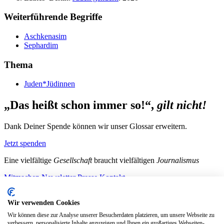
Weiterführende Begriffe
Aschkenasim
Sephardim
Thema
Juden*Jüdinnen
„Das heißt schon immer so!“,
gilt nicht!
Dank Deiner Spende können wir unser Glossar erweitern.
Jetzt spenden
Eine vielfältige
Gesellschaft
braucht vielfältigen
Journalismus
Mitmachen
Newsletter
Presse
Kontakt
Instagram
LinkedIn
Bluesky
Facebook
Mastodon
Wir verwenden Cookies
Unterstütze uns
Wir können diese zur Analyse unserer Besucherdaten platzieren, um unsere Webseite zu
verbessern, personalisierte Inhalte anzuzeigen und Ihnen ein großartiges Webseiten-