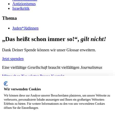
Antizionismus
Israelkritik
Thema
Juden*Jüdinnen
„Das heißt schon immer so!“,
gilt nicht!
Dank Deiner Spende können wir unser Glossar erweitern.
Jetzt spenden
Eine vielfältige
Gesellschaft
braucht vielfältigen
Journalismus
Mitmachen
Newsletter
Presse
Kontakt
Instagram
LinkedIn
Bluesky
Facebook
Mastodon
Wir verwenden Cookies
Unterstütze uns
Wir können diese zur Analyse unserer Besucherdaten platzieren, um unsere Webseite zu
verbessern, personalisierte Inhalte anzuzeigen und Ihnen ein großartiges Webseiten-
Jetzt spenden!
Erlebnis zu bieten. Für weitere Informationen zu den von uns verwendeten Cookies
öffnen Sie die Einstellungen.