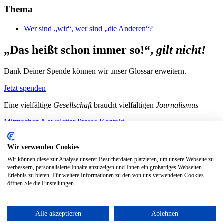
Thema
Wer sind „wir“, wer sind „die Anderen“?
„Das heißt schon immer so!“,
gilt nicht!
Dank Deiner Spende können wir unser Glossar erweitern.
Jetzt spenden
Eine vielfältige
Gesellschaft
braucht vielfältigen
Journalismus
Mitmachen
Newsletter
Presse
Kontakt
Instagram
LinkedIn
Bluesky
Facebook
Mastodon
Wir verwenden Cookies
Unterstütze uns
Wir können diese zur Analyse unserer Besucherdaten platzieren, um unsere Webseite zu
verbessern, personalisierte Inhalte anzuzeigen und Ihnen ein großartiges Webseiten-
Jetzt spenden!
Erlebnis zu bieten. Für weitere Informationen zu den von uns verwendeten Cookies
öffnen Sie die Einstellungen.
Alle akzeptieren
Ablehnen